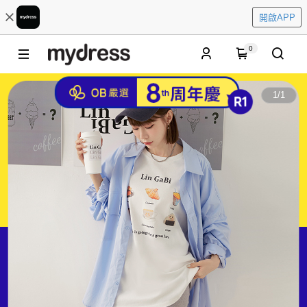
開啟APP
0
1
/
1