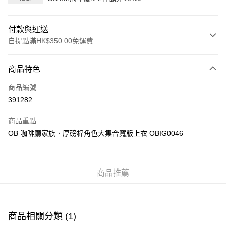
付款與運送
自提點滿HK$350.00免運費
付款方式
商品特色
信用卡
商品編號
Apple Pay
391282
AlipayHK
商品重點
PayMe
OB 咖啡廳家族．厚磅棉角色大集合寬版上衣 OBIG0046
WeChat Pay
商品推薦
送貨方式
付款後順豐自助櫃
每筆HK$40.00，滿HK$350.00或以上免運費
商品相關分類 (1)
付款後順豐站及營業點