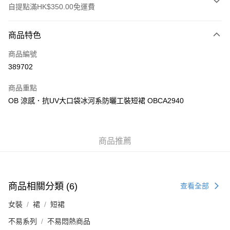
自提點滿HK$350.00免運費
付款方式
商品特色
信用卡
商品編號
Apple Pay
389702
AlipayHK
商品重點
PayMe
OB 涼感．抗UV大口袋冰河系防曬工裝短裙 OBCA2940
WeChat Pay
商品推薦
送貨方式
付款後順豐自助櫃
每筆HK$40.00，滿HK$350.00或以上免運費
商品相關分類 (6)
查看全部
付款後順豐站及營業點
女裝
裙
短裙
每筆HK$40.00，滿HK$350.00或以上免運費
不易系列
不易悶熱商品
付款後順豐合作便利店