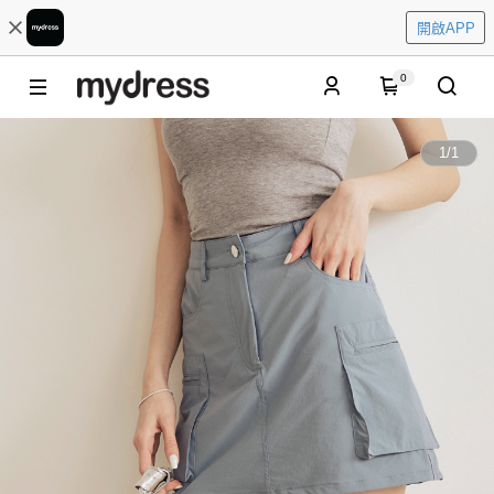
開啟APP
0
1
/
1