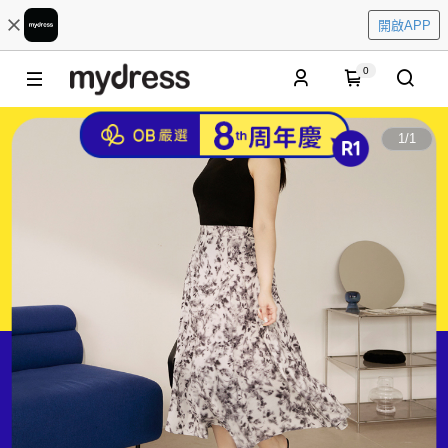
開啟APP
0
1
/
1