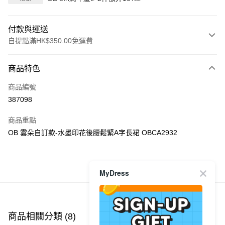
付款與運送
自提點滿HK$350.00免運費
付款方式
商品特色
信用卡
商品編號
Apple Pay
387098
AlipayHK
商品重點
PayMe
OB 雲朵自訂款-水墨印花後腰鬆緊A字長裙 OBCA2932
WeChat Pay
商品推薦
MyDress
送貨方式
付款後順豐自助櫃
每筆HK$40.00，滿HK$350.00或以上免運費
商品相關分類 (8)
查看全部
付款後順豐站及營業點