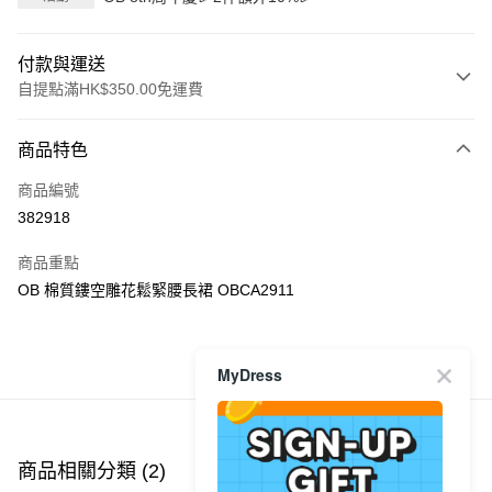
付款與運送
自提點滿HK$350.00免運費
付款方式
商品特色
信用卡
商品編號
Apple Pay
382918
AlipayHK
商品重點
PayMe
OB 棉質鏤空雕花鬆緊腰長裙 OBCA2911
WeChat Pay
MyDress
商品推薦
送貨方式
付款後順豐自助櫃
每筆HK$40.00，滿HK$350.00或以上免運費
商品相關分類 (2)
付款後順豐站及營業點