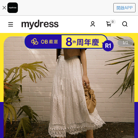
開啟APP
0
1
/
1