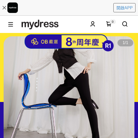
開啟APP
0
1
/
1