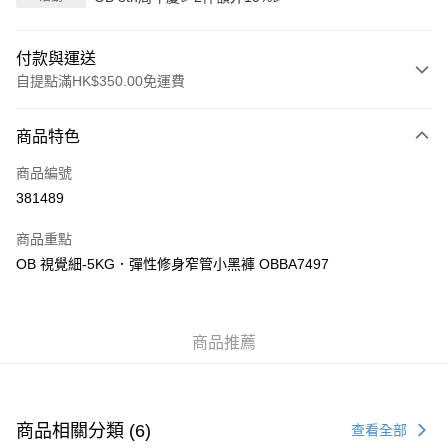
付款與運送
自提點滿HK$350.00免運費
付款方式
商品特色
信用卡
商品編號
Apple Pay
381489
AlipayHK
商品重點
PayMe
OB 視覺細-5KG．彈性修身窄管小黑褲 OBBA7497
WeChat Pay
商品推薦
送貨方式
付款後順豐自助櫃
每筆HK$40.00，滿HK$350.00或以上免運費
商品相關分類 (6)
查看全部
付款後順豐站及營業點