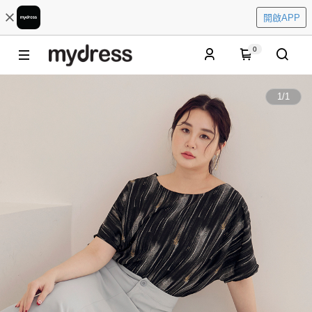
開啟APP
0
1
/
1