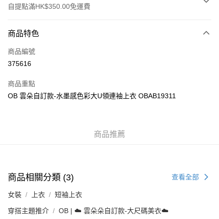
自提點滿HK$350.00免運費
付款方式
商品特色
信用卡
商品編號
Apple Pay
375616
AlipayHK
商品重點
PayMe
OB 雲朵自訂款-水墨感色彩大U領連袖上衣 OBAB19311
WeChat Pay
商品推薦
送貨方式
付款後順豐自助櫃
每筆HK$40.00，滿HK$350.00或以上免運費
商品相關分類 (3)
查看全部
付款後順豐站及營業點
女裝
上衣
短袖上衣
每筆HK$40.00，滿HK$350.00或以上免運費
穿搭主題推介
OB | ☁️ 雲朵朵自訂款-大尺碼美衣☁️
付款後順豐合作便利店