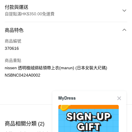
付款與運送
自提點滿HK$350.00免運費
付款方式
商品特色
信用卡
商品編號
Apple Pay
370616
AlipayHK
商品重點
PayMe
nissen 透明植絨綁結領帶上衣(marun) (日本女裝大尺碼)
NSBNC0424A0002
WeChat Pay
送貨方式
MyDress
商品推薦
付款後順豐自助櫃
每筆HK$40.00，滿HK$350.00或以上免運費
付款後順豐站及營業點
商品相關分類 (2)
每筆HK$40.00，滿HK$350.00或以上免運費