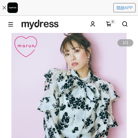
開啟APP
0
1
/
1