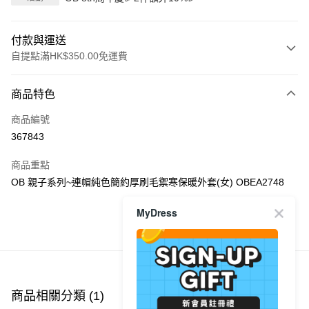
付款與運送
自提點滿HK$350.00免運費
付款方式
商品特色
信用卡
商品編號
Apple Pay
367843
AlipayHK
商品重點
PayMe
OB 親子系列~連帽純色簡約厚刷毛禦寒保暖外套(女) OBEA2748
WeChat Pay
MyDress
商品推薦
送貨方式
付款後順豐自助櫃
每筆HK$40.00，滿HK$350.00或以上免運費
商品相關分類 (1)
付款後順豐站及營業點