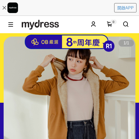
開啟APP
0
1
/
1