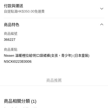
付款與運送
自提點滿HK$350.00免運費
付款方式
商品特色
信用卡
商品編號
Apple Pay
366227
AlipayHK
商品重點
PayMe
Nissen 溫暖裡拉絨!附口袋裙褲(女孩，青少年) (日本童裝)
NSCKI0223E0006
WeChat Pay
送貨方式
商品推薦
付款後順豐自助櫃
每筆HK$40.00，滿HK$350.00或以上免運費
付款後順豐站及營業點
商品相關分類 (1)
每筆HK$40.00，滿HK$350.00或以上免運費