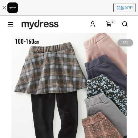
開啟APP
0
1
/
1