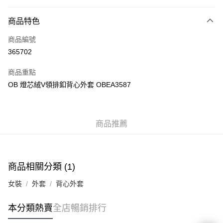
付款方式
商品特色
信用卡
商品編號
Apple Pay
365702
AlipayHK
商品重點
PayMe
OB 燈芯絨V領排釦背心外套 OBEA3587
WeChat Pay
商品推薦
送貨方式
付款後順豐自助櫃
每筆HK$40.00，滿HK$350.00或以上免運費
商品相關分類 (1)
付款後順豐站及營業點
女裝
外套
背心外套
每筆HK$40.00，滿HK$350.00或以上免運費
付款後順豐合作便利店
本分類熱賣
全店暢銷排行
每筆HK$40.00，滿HK$350.00或以上免運費