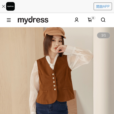
開啟APP
0
1
/
1