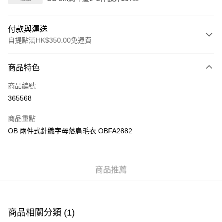
付款與運送
自提點滿HK$350.00免運費
付款方式
商品特色
信用卡
商品編號
Apple Pay
365568
AlipayHK
商品重點
PayMe
OB 兩件式針織字母落肩毛衣 OBFA2882
WeChat Pay
商品推薦
送貨方式
付款後順豐自助櫃
每筆HK$40.00，滿HK$350.00或以上免運費
商品相關分類 (1)
付款後順豐站及營業點