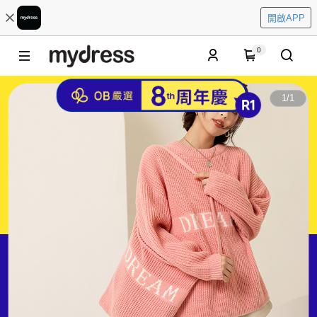
開啟APP
0
1
/
1