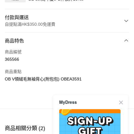
付款與運送
自提點滿HK$350.00免運費
付款方式
商品特色
信用卡
商品編號
Apple Pay
365566
AlipayHK
商品重點
PayMe
OB V領絨毛無袖背心(附包包) OBEA3591
WeChat Pay
MyDress
商品推薦
送貨方式
付款後順豐自助櫃
每筆HK$40.00，滿HK$350.00或以上免運費
商品相關分類 (2)
付款後順豐站及營業點