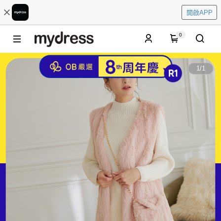
開啟APP
0
1
/
1