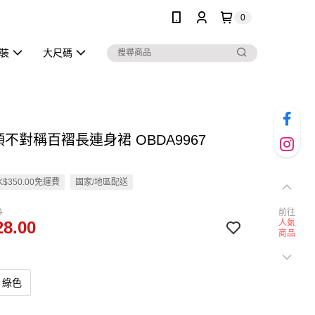
0
泳裝
大尺碼
領不對稱百褶長連身裙 OBDA9967
$350.00免運費
國家/地區配送
0
前往
8.00
人氣
商品
綠色