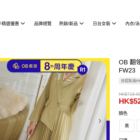
🌟精選優惠
品牌總覽
熱銷/新品
日台女裝
內衣/
OB 翻
FW23
自提點滿HK
HK$719.0
HK$52
顏色
黑