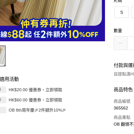
尺碼
S
數量
付款與運
自提點滿HK
適用活動
付款方式
商品特色
HK$20.00 優惠券，立即領取
券
HK$60.00 優惠券，立即領取
券
信用卡
商品編號
365562
OB 8th周年慶🎉2件額外10%🎉
Apple Pay
商品重點
AlipayHK
OB 翻領不
PayMe