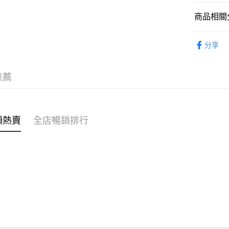
商品相關分
WeChat P
女裝
連
分享
送貨方式
穿搭主題
付款後順
推薦
每筆HK$4
付款後順
每筆HK$4
類熱賣
全店暢銷排行
付款後順
每筆HK$4
付款後其
每筆HK$4
順豐速遞 /
每筆HK$4