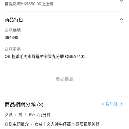
自提點滿HK$350.00免運費
付款方式
商品特色
信用卡
商品編號
Apple Pay
364349
AlipayHK
商品重點
PayMe
OB 輕暖毛呢車線造型窄管九分褲 OBBA7401
WeChat Pay
商品推薦
送貨方式
付款後順豐自助櫃
每筆HK$40.00，滿HK$350.00或以上免運費
商品相關分類 (3)
查看全部
付款後順豐站及營業點
女裝
褲
五/七/九分褲
每筆HK$40.00，滿HK$350.00或以上免運費
穿搭主題推介
女裝｜必入神牛仔褲 ✨顯瘦長腿神器
付款後順豐合作便利店