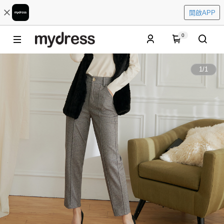
開啟APP
0
1
/
1