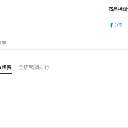
商品相關分
WeChat P
女裝
上
分享
送貨方式
穿搭主題
付款後順
穿搭主題
推薦
每筆HK$4
穿搭主題
付款後順
⭐雲朵女孩
每筆HK$4
類熱賣
全店暢銷排行
付款後順
每筆HK$4
付款後其
每筆HK$4
順豐速遞 /
每筆HK$4