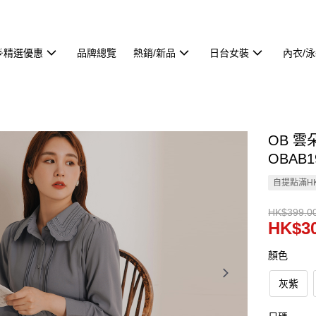
🌟精選優惠
品牌總覽
熱銷/新品
日台女裝
內衣/
OB 
OBAB1
自提點滿HK
HK$399.0
HK$30
顏色
灰紫