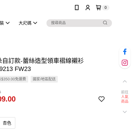
0
泳裝
大尺碼
雲朵自訂款-蕾絲造型領車褶線襯衫
9213 FW23
$350.00免運費
國家/地區配送
0
前往
9.00
人氣
商品
杏色