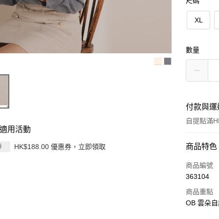
尺碼
XL
數量
付款與運
自提點滿HK
適用活動
付款方式
商品特色
HK$188.00 優惠券，立即領取
券
信用卡
商品編號
363104
Apple Pay
商品重點
AlipayHK
OB 雲朵自
PayMe