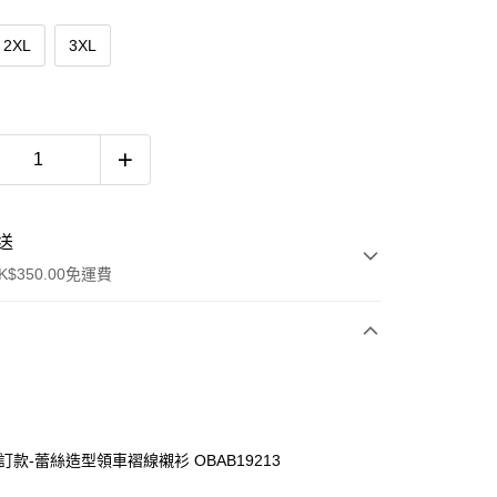
2XL
3XL
送
$350.00免運費
訂款-蕾絲造型領車褶線襯衫 OBAB19213