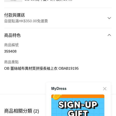
付款與運送
自提點滿HK$350.00免運費
付款方式
商品特色
信用卡
商品編號
Apple Pay
359408
AlipayHK
商品重點
PayMe
OB 蕾絲絨布異材質拼接長袖上衣 OBAB19195
WeChat Pay
MyDress
商品推薦
送貨方式
付款後順豐自助櫃
每筆HK$40.00，滿HK$350.00或以上免運費
商品相關分類 (2)
付款後順豐站及營業點