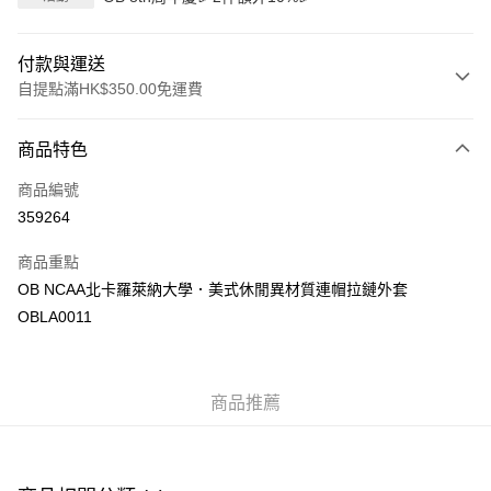
付款與運送
自提點滿HK$350.00免運費
付款方式
商品特色
信用卡
商品編號
Apple Pay
359264
AlipayHK
商品重點
PayMe
OB NCAA北卡羅萊納大學．美式休閒異材質連帽拉鏈外套
OBLA0011
WeChat Pay
送貨方式
商品推薦
付款後順豐自助櫃
每筆HK$40.00，滿HK$350.00或以上免運費
付款後順豐站及營業點