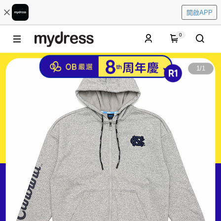
開啟APP
0
1
/
1