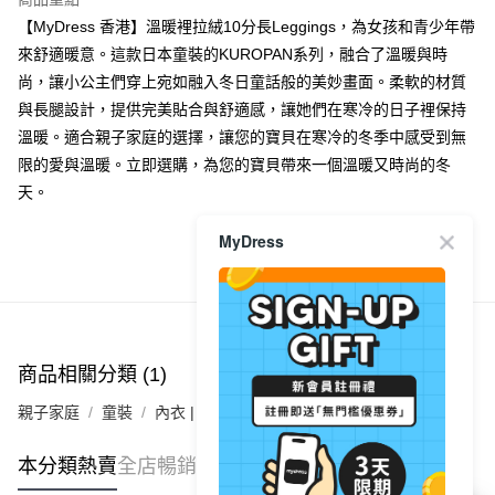
每筆HK$40.00，滿HK$350.00或以上免運費
【MyDress 香港】溫暖裡拉絨10分長Leggings，為女孩和青少年帶
來舒適暖意。這款日本童裝的KUROPAN系列，融合了溫暖與時
付款後順豐合作便利店
尚，讓小公主們穿上宛如融入冬日童話般的美妙畫面。柔軟的材質
每筆HK$40.00，滿HK$350.00或以上免運費
與長腿設計，提供完美貼合與舒適感，讓她們在寒冷的日子裡保持
付款後其他順豐合作點
溫暖。適合親子家庭的選擇，讓您的寶貝在寒冷的冬季中感受到無
每筆HK$40.00，滿HK$350.00或以上免運費
限的愛與溫暖。立即選購，為您的寶貝帶來一個溫暖又時尚的冬
天。
順豐速遞 / 菜鳥
每筆HK$40.00，滿HK$350.00或以上免運費
MyDress
其他國家/地區配送 (運費只供參考，下單後客服會再聯絡酌
運費表
商品推薦
收實際運費)
商品相關分類 (1)
親子家庭
童裝
內衣 | 襪子
本分類熱賣
全店暢銷排行