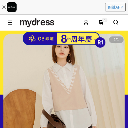
開啟APP
0
1
/
1