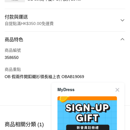
付款與運送
自提點滿HK$350.00免運費
付款方式
商品特色
信用卡
商品編號
Apple Pay
358650
AlipayHK
商品重點
PayMe
OB 假兩件開釦襯衫領長袖上衣 OBAB19069
WeChat Pay
MyDress
商品推薦
送貨方式
付款後順豐自助櫃
每筆HK$40.00，滿HK$350.00或以上免運費
商品相關分類 (1)
付款後順豐站及營業點