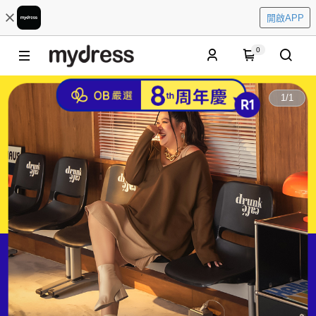
開啟APP
0
1
/
1