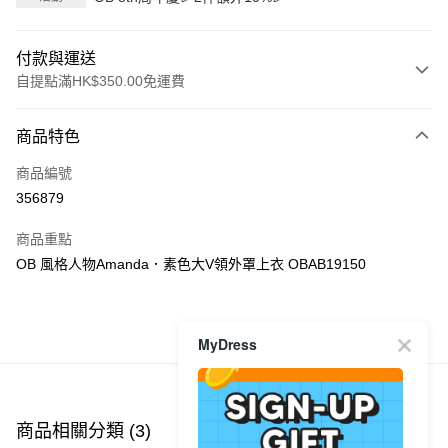
付款與運送
自提點滿HK$350.00免運費
付款方式
商品特色
信用卡
商品編號
Apple Pay
356879
AlipayHK
商品重點
PayMe
OB 風格人物Amanda．素色大V領外罩上衣 OBAB19150
WeChat Pay
商品推薦
MyDress
送貨方式
付款後順豐自助櫃
每筆HK$40.00，滿HK$350.00或以上免運費
商品相關分類 (3)
查看全部
付款後順豐站及營業點