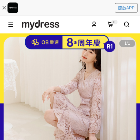
開啟APP
0
1
/
1