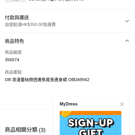
付款與運送
自提點滿HK$350.00免運費
付款方式
商品特色
信用卡
商品編號
Apple Pay
356574
AlipayHK
商品重點
PayMe
OB 浪漫蕾絲微透膚魚尾長連身裙 OBDA9942
WeChat Pay
商品推薦
MyDress
送貨方式
付款後順豐自助櫃
每筆HK$40.00，滿HK$350.00或以上免運費
商品相關分類 (3)
查看全部
付款後順豐站及營業點