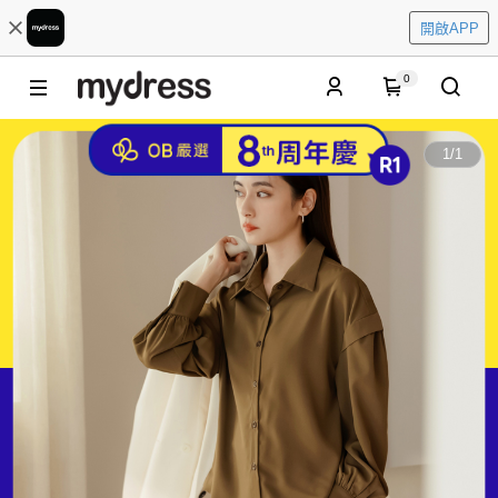
開啟APP
0
1
/
1