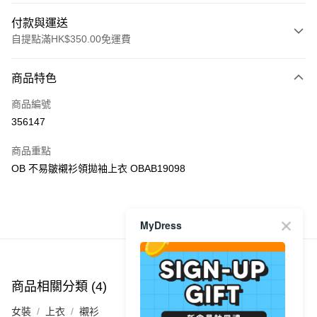
付款與運送
自提點滿HK$350.00免運費
付款方式
商品特色
信用卡
商品編號
Apple Pay
356147
AlipayHK
商品重點
PayMe
OB 不易皺襯衫領拋袖上衣 OBAB19098
WeChat Pay
商品推薦
MyDress
送貨方式
付款後順豐自助櫃
每筆HK$40.00，滿HK$350.00或以上免運費
商品相關分類 (4)
查看全部
付款後順豐站及營業點
女裝
上衣
襯衫
每筆HK$40.00，滿HK$350.00或以上免運費