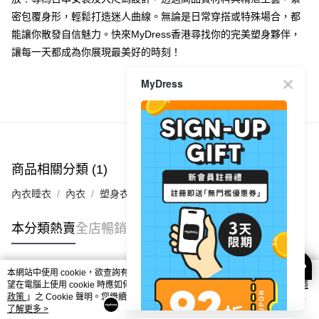
密包覆身形，輕鬆打造迷人曲線。無論是日常穿搭或特殊場合，都
付款後順豐合作便利店
能讓你散發自信魅力。快來MyDress香港尋找你的完美塑身夥伴，
每筆HK$40.00，滿HK$350.00或以上免運費
讓每一天都成為你展現最美好的時刻！
付款後其他順豐合作點
每筆HK$40.00，滿HK$350.00或以上免運費
MyDress
商品推薦
順豐速遞 / 菜鳥
每筆HK$40.00，滿HK$350.00或以上免運費
其他國家/地區配送 (運費只供參考，下單後客服會再聯絡酌
運費表
商品相關分類 (1)
收實際運費)
內衣睡衣
內衣
塑身衣
本分類熱賣
全店暢銷排行
本網站中使用 cookie，欲查詢有關本網站使用 cookie 方式之詳情，及若您不希
熱門標籤
望在電腦上使用 cookie 時應如何變更電腦的 cookie 設定，請參閱本網站「
私隱
政策
」之 Cookie 聲明。您繼續使用本網站即表示您同意本公司得按本網站使用
條款之 Cookie 聲明使用 cookie。
了解更多 >
熱銷排行
最新商品
人氣推薦