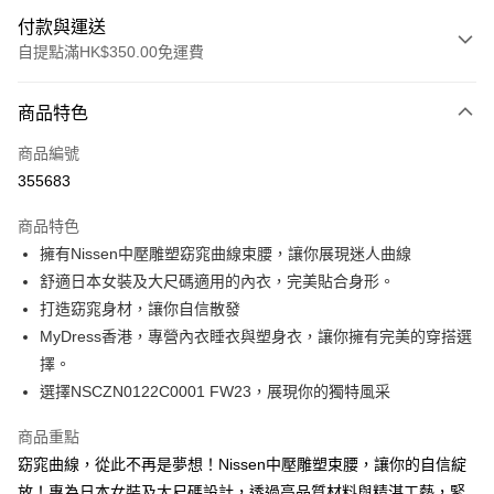
付款與運送
自提點滿HK$350.00免運費
付款方式
商品特色
信用卡
商品編號
Apple Pay
355683
AlipayHK
商品特色
PayMe
擁有Nissen中壓雕塑窈窕曲線束腰，讓你展現迷人曲線
舒適日本女裝及大尺碼適用的內衣，完美貼合身形。
WeChat Pay
打造窈窕身材，讓你自信散發
MyDress香港，專營內衣睡衣與塑身衣，讓你擁有完美的穿搭選
送貨方式
擇。
付款後順豐自助櫃
選擇NSCZN0122C0001 FW23，展現你的獨特風采
每筆HK$40.00，滿HK$350.00或以上免運費
商品重點
付款後順豐站及營業點
窈窕曲線，從此不再是夢想！Nissen中壓雕塑束腰，讓你的自信綻
每筆HK$40.00，滿HK$350.00或以上免運費
放！專為日本女裝及大尺碼設計，透過高品質材料與精湛工藝，緊