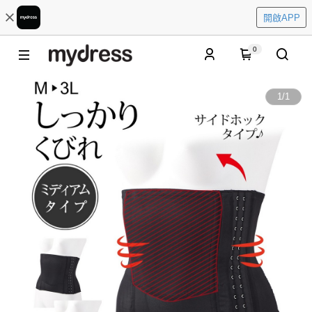
開啟APP
0
1
/
1