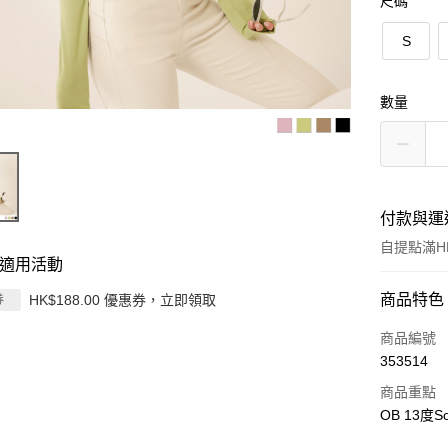
尺碼
S
數量
付款與運
自提點滿HK
適用活動
付款方式
商品特色
HK$188.00 優惠券，立即領取
券
信用卡
商品編號
353514
Apple Pay
商品重點
AlipayHK
OB 13度
PayMe