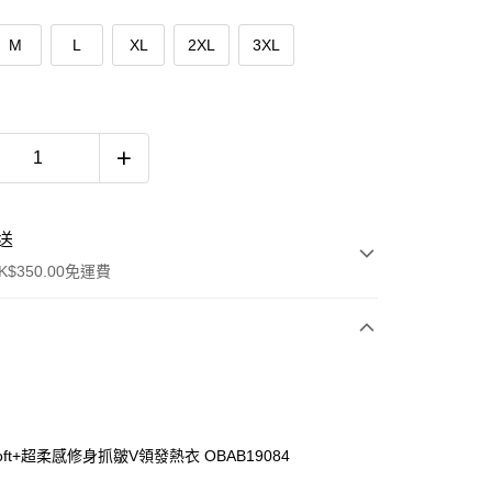
M
L
XL
2XL
3XL
送
$350.00免運費
Soft+超柔感修身抓皺V領發熱衣 OBAB19084