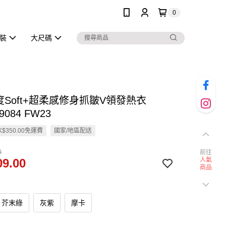
0
泳裝
大尺碼
3度Soft+超柔感修身抓皺V領發熱衣
9084 FW23
$350.00免運費
國家/地區配送
0
前往
9.00
人氣
商品
芥末綠
灰紫
摩卡