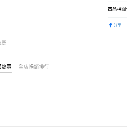
商品相關分
WeChat P
內衣睡衣
分享
送貨方式
女裝
上
付款後順
穿搭主題
推薦
每筆HK$4
穿搭主題
付款後順
每筆HK$4
類熱賣
全店暢銷排行
付款後順
每筆HK$4
付款後其
每筆HK$4
順豐速遞 /
每筆HK$4