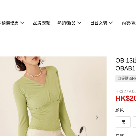
🌟精選優惠
品牌總覽
熱銷/新品
日台女裝
內衣/
OB 1
OBAB1
自提點滿HK
HK$279.0
HK$20
顏色
黑