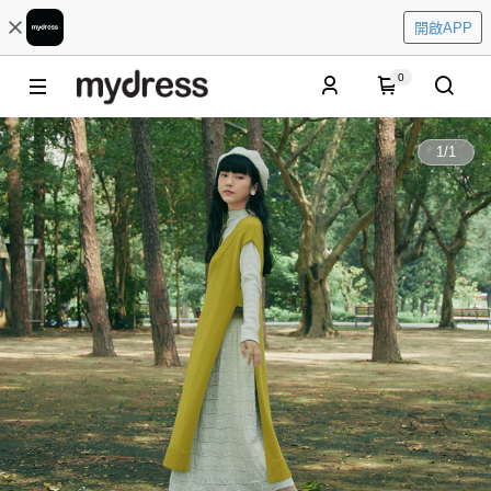
開啟APP
0
1
/
1