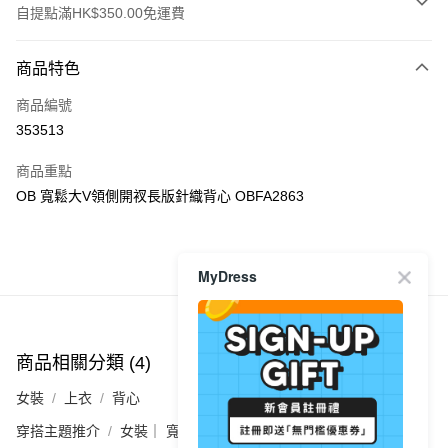
自提點滿HK$350.00免運費
付款方式
商品特色
信用卡
商品編號
Apple Pay
353513
AlipayHK
商品重點
PayMe
OB 寬鬆大V領側開衩長版針織背心 OBFA2863
WeChat Pay
商品推薦
MyDress
送貨方式
付款後順豐自助櫃
每筆HK$40.00，滿HK$350.00或以上免運費
商品相關分類 (4)
查看全部
付款後順豐站及營業點
女裝
上衣
背心
每筆HK$40.00，滿HK$350.00或以上免運費
穿搭主題推介
女裝｜ 寬胯/粗腿通通隱形術🍐
付款後順豐合作便利店