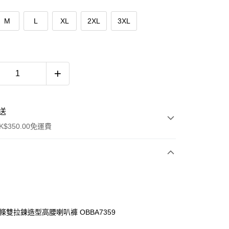
M
L
XL
2XL
3XL
送
$350.00免運費
坑條雙拉鍊造型高腰喇叭褲 OBBA7359