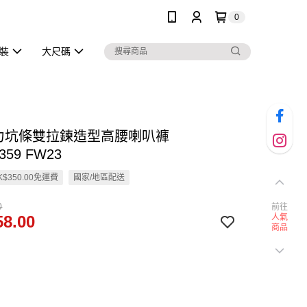
0
泳裝
大尺碼
彈力坑條雙拉鍊造型高腰喇叭褲
359 FW23
$350.00免運費
國家/地區配送
0
前往
8.00
人氣
商品