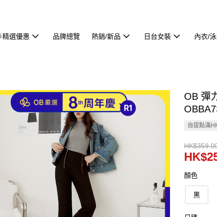
🌟精選優惠
品牌總覽
熱銷/新品
日台女裝
內衣/
OB 
OBBA7
自提點滿HK
HK$359.0
HK$25
顏色
黑