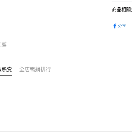
商品相關分
WeChat P
女裝
褲
分享
送貨方式
付款後順
推薦
每筆HK$4
付款後順
每筆HK$4
類熱賣
全店暢銷排行
付款後順
每筆HK$4
付款後其
每筆HK$4
順豐速遞 /
每筆HK$4