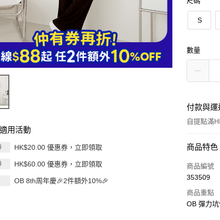
尺碼
S
數量
付款與運
自提點滿HK
適用活動
付款方式
商品特色
HK$20.00 優惠券，立即領取
券
HK$60.00 優惠券，立即領取
券
信用卡
商品編號
353509
OB 8th周年慶🎉2件額外10%🎉
Apple Pay
商品重點
AlipayHK
OB 彈力
PayMe