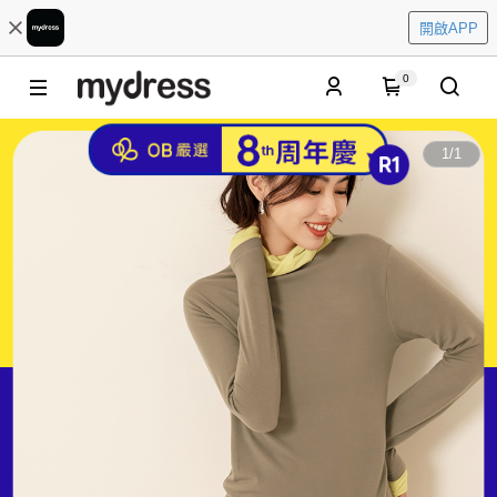
開啟APP
0
1
/
1