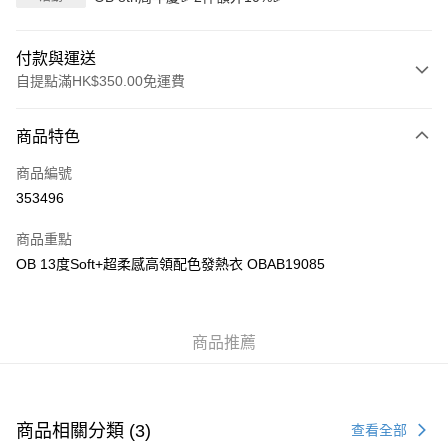
付款與運送
自提點滿HK$350.00免運費
付款方式
商品特色
信用卡
商品編號
Apple Pay
353496
AlipayHK
商品重點
PayMe
OB 13度Soft+超柔感高領配色發熱衣 OBAB19085
WeChat Pay
商品推薦
送貨方式
付款後順豐自助櫃
每筆HK$40.00，滿HK$350.00或以上免運費
商品相關分類 (3)
查看全部
付款後順豐站及營業點