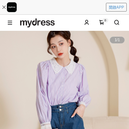
開啟APP
0
1
/
1