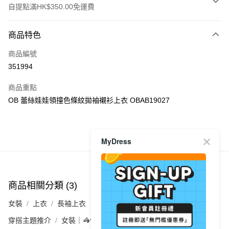
自提點滿HK$350.00免運費
付款方式
商品特色
信用卡
商品編號
Apple Pay
351994
AlipayHK
商品重點
PayMe
OB 蕾絲娃娃領撞色條紋拋袖襯衫上衣 OBAB19027
WeChat Pay
商品推薦
MyDress
送貨方式
付款後順豐自助櫃
每筆HK$40.00，滿HK$350.00或以上免運費
商品相關分類 (3)
查看全部
付款後順豐站及營業點
女裝
上衣
長袖上衣
每筆HK$40.00，滿HK$350.00或以上免運費
穿搭主題推介
女裝｜🦓條紋控必入 輕鬆着出法式感
付款後順豐合作便利店