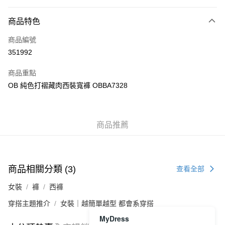
付款方式
商品特色
信用卡
商品編號
Apple Pay
351992
AlipayHK
商品重點
PayMe
OB 純色打褶藏肉西裝寬褲 OBBA7328
WeChat Pay
商品推薦
送貨方式
付款後順豐自助櫃
每筆HK$40.00，滿HK$350.00或以上免運費
商品相關分類 (3)
查看全部
付款後順豐站及營業點
女裝
褲
西褲
每筆HK$40.00，滿HK$350.00或以上免運費
穿搭主題推介
女裝｜越簡單越型 都會系穿搭
付款後順豐合作便利店
MyDress
每筆HK$40.00，滿HK$350.00或以上免運費