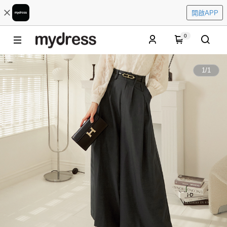
開啟APP
0
1
/
1