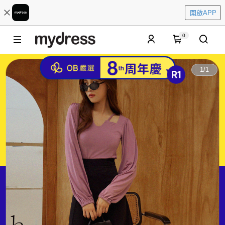
開啟APP
0
1
/
1