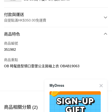
付款與運送
自提點滿HK$350.00免運費
付款方式
商品特色
信用卡
商品編號
Apple Pay
351982
AlipayHK
商品重點
PayMe
OB 時髦造型領口垂墜公主拋袖上衣 OBAB19063
WeChat Pay
MyDress
商品推薦
送貨方式
付款後順豐自助櫃
每筆HK$40.00，滿HK$350.00或以上免運費
商品相關分類 (2)
付款後順豐站及營業點