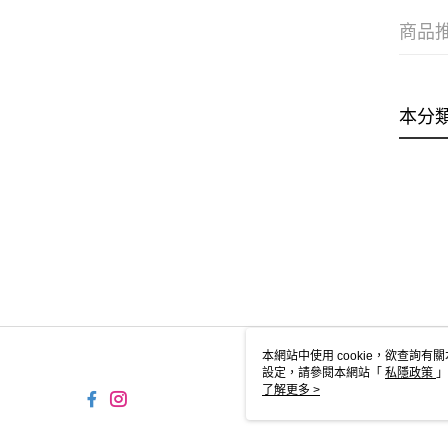
商品
本分
本網站中使用 cookie，欲查詢有關
設定，請參閱本網站「
私隱政策
」
用 cookie。
了解更多 >