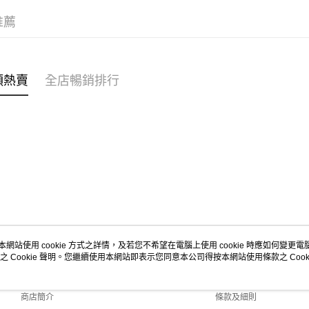
其他國家/
穿搭主題
推薦
收實際運費
類熱賣
全店暢銷排行
本網站使用 cookie 方式之詳情，及若您不希望在電腦上使用 cookie 時應如何變更電腦的
之 Cookie 聲明。您繼續使用本網站即表示您同意本公司得按本網站使用條款之 Cooki
關於我們
客戶服務
品牌故事
購物說明
商店簡介
條款及細則