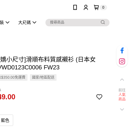
0
泳裝
大尺碼
en [嬌小尺寸]滑順布料質感襯衫 (日本女
VWD0123C0006 FW23
$350.00免運費
國家/地區配送
0
前往
9.00
人氣
商品
藍色