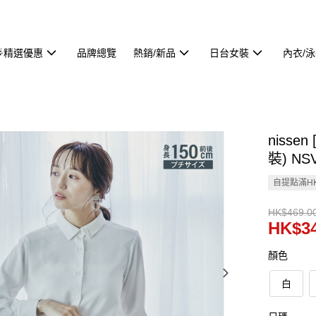
🌟精選優惠
品牌總覽
熱銷/新品
日台女裝
內衣/
niss
裝) NS
自提點滿HK
HK$469.0
HK$34
顏色
白