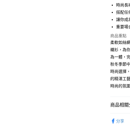
時尚長
WeChat P
搭配任
讓你成
重要場
送貨方式
商品重點
付款後順
柔軟如絲綢
每筆HK$4
襯衫，為
為一體，
付款後順
秋冬季節中
每筆HK$4
時尚選擇
付款後順
的精湛工
每筆HK$4
時尚的氛
付款後其
每筆HK$4
商品相關分
順豐速遞 /
女裝
上
分享
每筆HK$4
穿搭主題