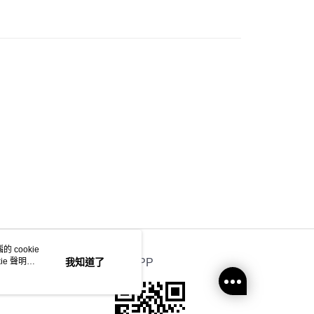
地區配送 (運費只供參考，下單後客服會再聯絡酌
運費表
推介
女裝｜淨色基礎單品🩶簡約控必入
)
 cookie
e 聲明使
我知道了
官方APP