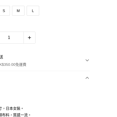
S
M
L
送
$350.00免運費
寸，日本女裝。
順布料，質感一流。