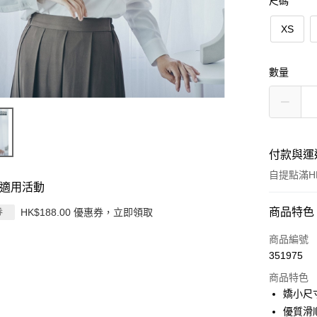
尺碼
XS
數量
付款與運
自提點滿HK
適用活動
付款方式
商品特色
HK$188.00 優惠券，立即領取
券
信用卡
商品編號
351975
Apple Pay
商品特色
AlipayHK
嬌小尺
優質滑
PayMe