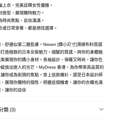
袖上衣，完美詮釋女性優雅。
ay
何造型，展現獨特魅力。
為時尚焦點，自信滿滿。
合或日常穿著，都是絕佳選擇。
豐自助櫃
，舒適似第二層肌膚。Nissen [嬌小尺寸]滑順布料質感
0.00，滿HK$350.00或以上免運費
你打造極致的日本女裝魅力。細膩的質感，與你的身體融
完美展現你的嬌小身材。長袖設計，保暖又時尚，讓你在
豐站及營業點
綻放出迷人的光芒。MyDress 香港，為你帶來高品質的
0.00，滿HK$350.00或以上免運費
，讓你成為街頭的焦點。穿上這款襯衫，感受日本設計師
豐合作便利店
藝，展現你獨特的個性。把握這個機會，讓你的衣櫃充滿
0.00，滿HK$350.00或以上免運費
圍，讓你的自信
他順豐合作點
0.00，滿HK$350.00或以上免運費
類 (3)
 菜鳥
衣
襯衫
0.00，滿HK$350.00或以上免運費
推介
女裝｜越簡單越型 都會系穿搭