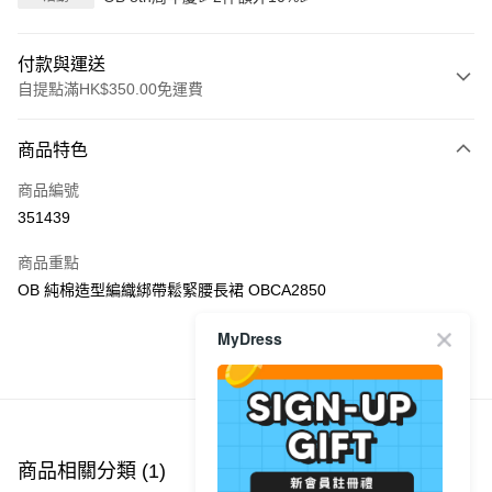
付款與運送
自提點滿HK$350.00免運費
付款方式
商品特色
信用卡
商品編號
Apple Pay
351439
AlipayHK
商品重點
PayMe
OB 純棉造型編織綁帶鬆緊腰長裙 OBCA2850
WeChat Pay
MyDress
商品推薦
送貨方式
付款後順豐自助櫃
每筆HK$40.00，滿HK$350.00或以上免運費
商品相關分類 (1)
付款後順豐站及營業點