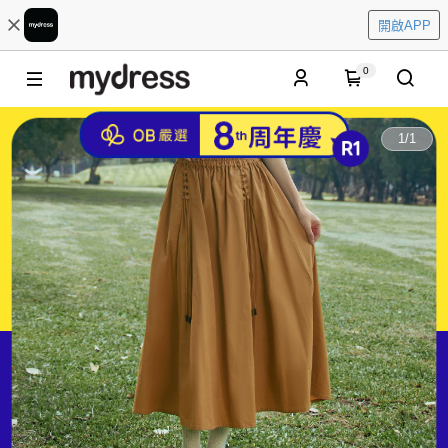
開啟APP
0
1
/
1