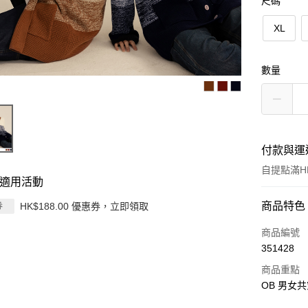
尺碼
XL
數量
付款與運
自提點滿HK
適用活動
付款方式
商品特色
HK$188.00 優惠券，立即領取
券
信用卡
商品編號
351428
Apple Pay
商品重點
AlipayHK
OB 男女共
PayMe