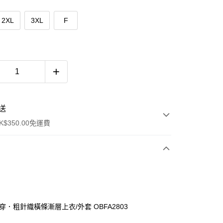
2XL
3XL
F
送
$350.00免運費
穿．粗針織橫條漸層上衣/外套 OBFA2803