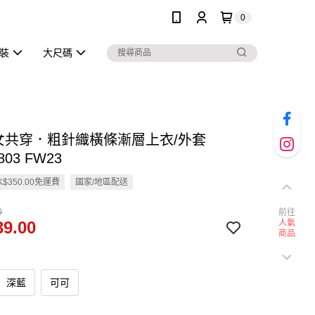
0
泳裝
大尺碼
男女共穿．粗針織橫條漸層上衣/外套
803 FW23
$350.00免運費
國家/地區配送
0
前往
9.00
人氣
商品
深藍
可可