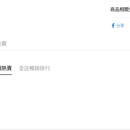
商品相關分
WeChat P
女裝
外
分享
送貨方式
⭐雲朵女孩
付款後順
推薦
每筆HK$4
付款後順
每筆HK$4
類熱賣
全店暢銷排行
付款後順
每筆HK$4
付款後其
每筆HK$4
順豐速遞 /
每筆HK$4