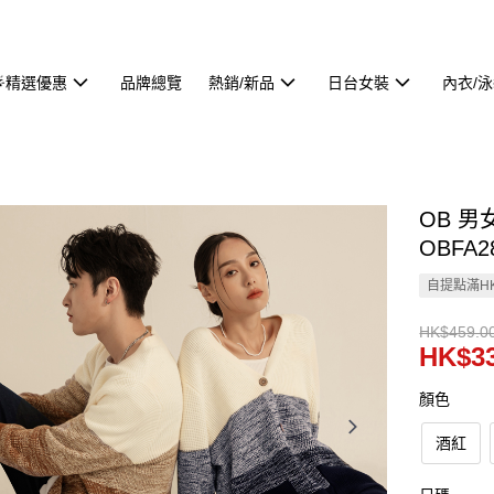
🌟精選優惠
品牌總覽
熱銷/新品
日台女裝
內衣/
OB 
OBFA2
自提點滿HK
HK$459.0
HK$33
顏色
酒紅