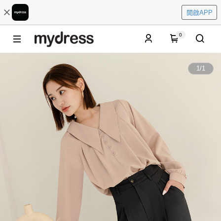
開啟APP
0
1
/
1