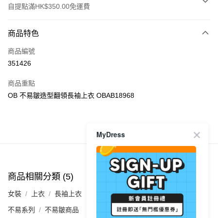
自提點滿HK$350.00免運費
付款方式
商品特色
信用卡
商品編號
Apple Pay
351426
AlipayHK
商品重點
PayMe
OB 不易皺造型翻領長袖上衣 OBAB18968
WeChat Pay
商品推薦
MyDress
送貨方式
付款後順豐自助櫃
每筆HK$40.00，滿HK$350.00或以上免運費
商品相關分類 (5)
查看全部
付款後順豐站及營業點
女裝
上衣
長袖上衣
每筆HK$40.00，滿HK$350.00或以上免運費
不易系列
不易皺商品
付款後順豐合作便利店