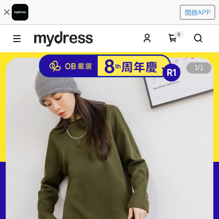
開啟APP
0
1
/
1