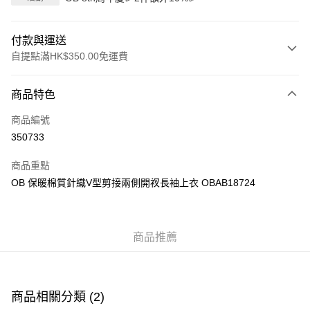
付款與運送
自提點滿HK$350.00免運費
付款方式
商品特色
信用卡
商品編號
Apple Pay
350733
AlipayHK
商品重點
PayMe
OB 保暖棉質針織V型剪接兩側開衩長袖上衣 OBAB18724
WeChat Pay
商品推薦
送貨方式
付款後順豐自助櫃
每筆HK$40.00，滿HK$350.00或以上免運費
商品相關分類 (2)
付款後順豐站及營業點