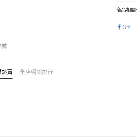
商品相關分
WeChat P
女裝
外
分享
送貨方式
付款後順
推薦
每筆HK$4
付款後順
每筆HK$4
類熱賣
全店暢銷排行
付款後順
每筆HK$4
付款後其
每筆HK$4
順豐速遞 /
每筆HK$4