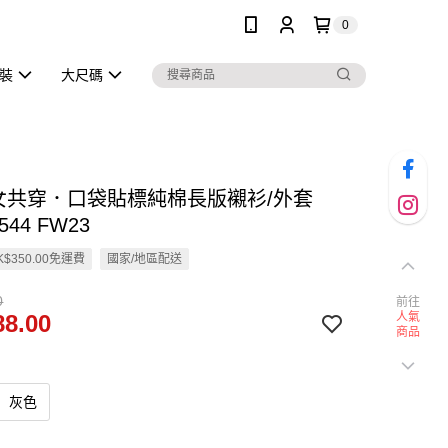
0
泳裝
大尺碼
男女共穿．口袋貼標純棉長版襯衫/外套
544 FW23
$350.00免運費
國家/地區配送
0
前往
8.00
人氣
商品
灰色