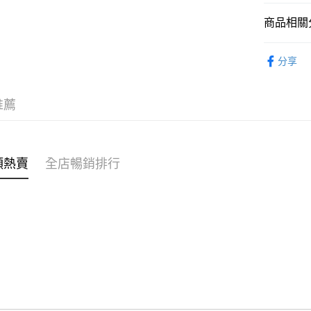
商品相關分
WeChat P
女裝
上
分享
送貨方式
穿搭主題
付款後順
穿搭主題
推薦
每筆HK$4
⭐雲朵女孩
付款後順
每筆HK$4
類熱賣
全店暢銷排行
付款後順
每筆HK$4
付款後其
每筆HK$4
順豐速遞 /
每筆HK$4