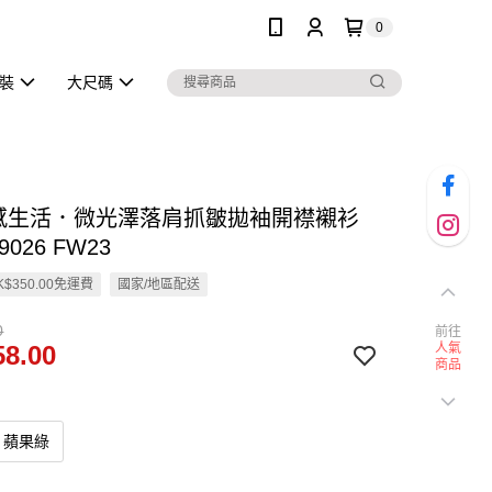
0
泳裝
大尺碼
質感生活．微光澤落肩抓皺拋袖開襟襯衫
9026 FW23
$350.00免運費
國家/地區配送
0
前往
8.00
人氣
商品
蘋果綠