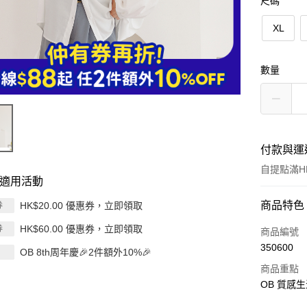
尺碼
XL
數量
付款與運
自提點滿HK
適用活動
付款方式
商品特色
HK$20.00 優惠券，立即領取
券
HK$60.00 優惠券，立即領取
券
信用卡
商品編號
350600
OB 8th周年慶🎉2件額外10%🎉
Apple Pay
商品重點
AlipayHK
OB 質感
PayMe