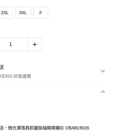
2XL
3XL
F
送
$350.00免運費
生活．微光澤落肩抓皺拋袖開襟襯衫 OBAB19026