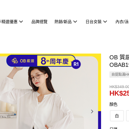
🌟精選優惠
品牌總覽
熱銷/新品
日台女裝
內衣/
OB 
OBAB1
自提點滿HK
HK$349.0
HK$25
顏色
白