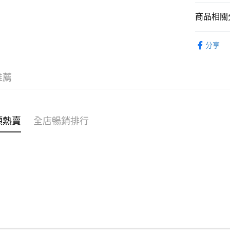
商品相關分
WeChat P
女裝
褲
分享
送貨方式
穿搭主題
付款後順
推薦
每筆HK$4
付款後順
每筆HK$4
類熱賣
全店暢銷排行
付款後順
每筆HK$4
付款後其
每筆HK$4
順豐速遞 /
每筆HK$4