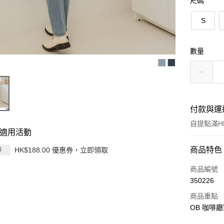
尺碼
S
數量
付款與運
自提點滿HK
適用活動
付款方式
商品特色
HK$188.00 優惠券，立即領取
券
信用卡
商品編號
350226
Apple Pay
商品重點
AlipayHK
OB 咖啡
PayMe