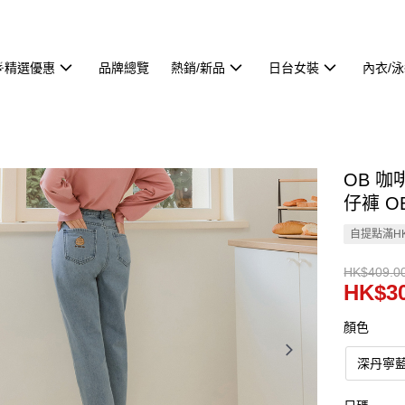
🌟精選優惠
品牌總覽
熱銷/新品
日台女裝
內衣/
OB 
仔褲 OB
自提點滿HK
HK$409.0
HK$30
顏色
深丹寧