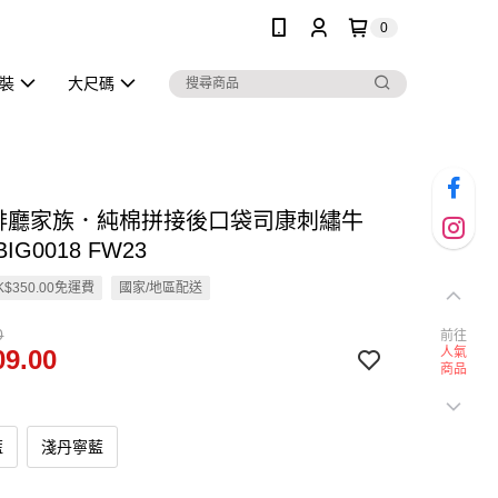
0
泳裝
大尺碼
咖啡廳家族．純棉拼接後口袋司康刺繡牛
IG0018 FW23
$350.00免運費
國家/地區配送
0
前往
9.00
人氣
商品
藍
淺丹寧藍