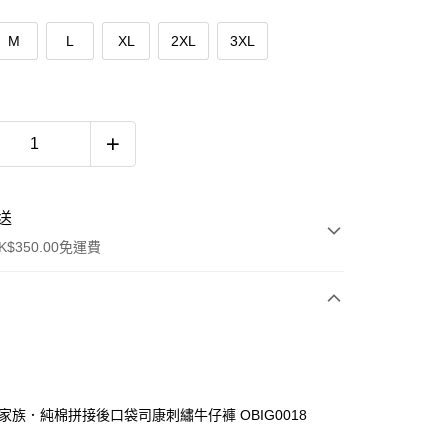
M
L
XL
2XL
3XL
送
$350.00免運費
廳家族．純棉拼接後口袋司康刺繡牛仔褲 OBIG0018