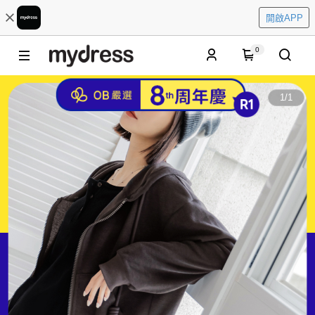
開啟APP
0
1
/
1