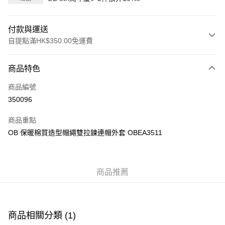
付款與運送
自提點滿HK$350.00免運費
付款方式
商品特色
信用卡
商品編號
Apple Pay
350096
AlipayHK
商品重點
PayMe
OB 保暖棉質造型帽繩雙拉鍊連帽外套 OBEA3511
WeChat Pay
商品推薦
送貨方式
付款後順豐自助櫃
每筆HK$40.00，滿HK$350.00或以上免運費
商品相關分類 (1)
付款後順豐站及營業點