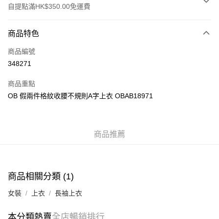
自提點滿HK$350.00免運費
付款方式
商品特色
信用卡
商品編號
Apple Pay
348271
AlipayHK
商品重點
PayMe
OB 假兩件格紋收腰不規則A字上衣 OBAB18971
WeChat Pay
商品推薦
送貨方式
付款後順豐自助櫃
每筆HK$40.00，滿HK$350.00或以上免運費
商品相關分類 (1)
付款後順豐站及營業點
女裝
上衣
長袖上衣
每筆HK$40.00，滿HK$350.00或以上免運費
付款後順豐合作便利店
本分類熱賣
全店暢銷排行