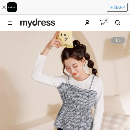
開啟APP
0
1
/
1