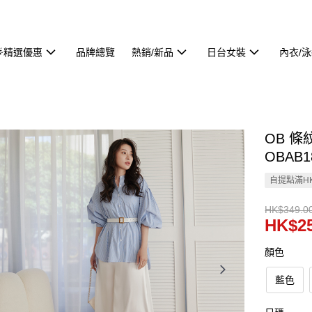
🌟精選優惠
品牌總覽
熱銷/新品
日台女裝
內衣/
OB 
OBAB1
自提點滿HK
HK$349.0
HK$25
顏色
藍色