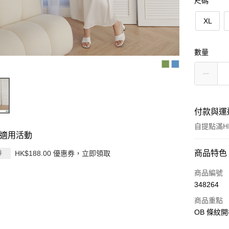
尺碼
XL
數量
付款與運
自提點滿HK
適用活動
付款方式
商品特色
HK$188.00 優惠券，立即領取
券
信用卡
商品編號
348264
Apple Pay
商品重點
AlipayHK
OB 條紋開
PayMe