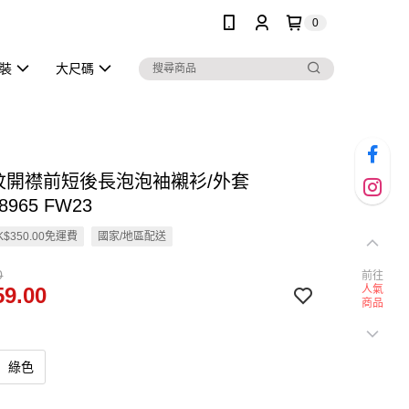
0
泳裝
大尺碼
條紋開襟前短後長泡泡袖襯衫/外套
8965 FW23
$350.00免運費
國家/地區配送
0
前往
9.00
人氣
商品
綠色