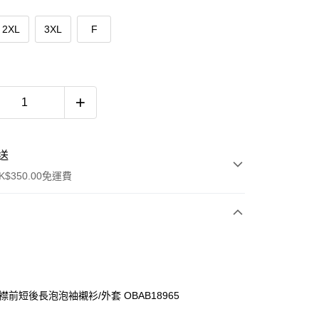
2XL
3XL
F
送
$350.00免運費
襟前短後長泡泡袖襯衫/外套 OBAB18965