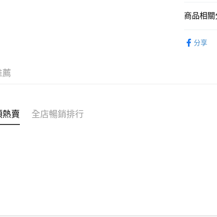
商品相關分
WeChat P
女裝
上
分享
送貨方式
穿搭主題
付款後順
穿搭主題
推薦
每筆HK$4
⭐雲朵女孩
付款後順
⭐雲朵女孩
每筆HK$4
類熱賣
全店暢銷排行
付款後順
每筆HK$4
付款後其
每筆HK$4
順豐速遞 /
每筆HK$4