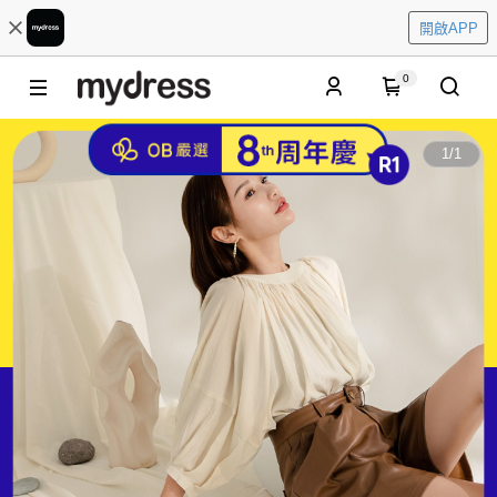
開啟APP
0
1
/
1