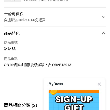
付款與運送
自提點滿HK$350.00免運費
付款方式
商品特色
信用卡
商品編號
Apple Pay
346483
AlipayHK
商品重點
PayMe
OB 圓領拋袖抓皺後領綁帶上衣 OBAB18913
WeChat Pay
MyDress
商品推薦
送貨方式
付款後順豐自助櫃
每筆HK$40.00，滿HK$350.00或以上免運費
商品相關分類 (2)
付款後順豐站及營業點