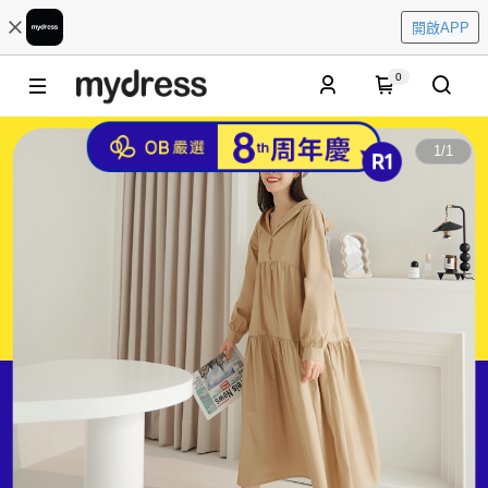
開啟APP
0
1
/
1