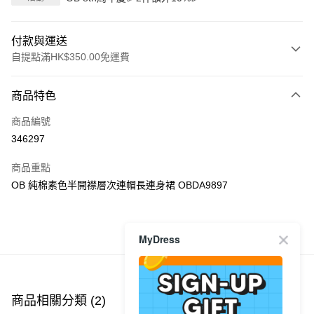
付款與運送
自提點滿HK$350.00免運費
付款方式
商品特色
信用卡
商品編號
Apple Pay
346297
AlipayHK
商品重點
PayMe
OB 純棉素色半開襟層次連帽長連身裙 OBDA9897
WeChat Pay
MyDress
商品推薦
送貨方式
付款後順豐自助櫃
每筆HK$40.00，滿HK$350.00或以上免運費
商品相關分類 (2)
付款後順豐站及營業點