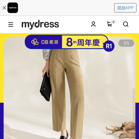
開啟APP
0
1
/
1