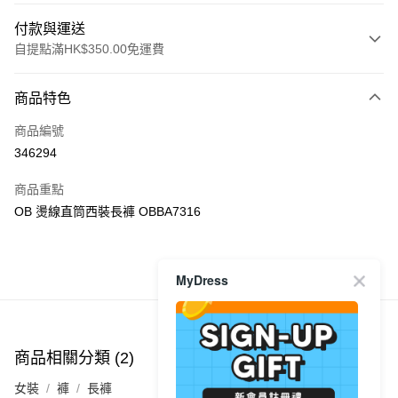
付款與運送
自提點滿HK$350.00免運費
付款方式
商品特色
信用卡
商品編號
Apple Pay
346294
AlipayHK
商品重點
PayMe
OB 燙線直筒西裝長褲 OBBA7316
WeChat Pay
MyDress
商品推薦
送貨方式
付款後順豐自助櫃
每筆HK$40.00，滿HK$350.00或以上免運費
商品相關分類 (2)
付款後順豐站及營業點
女裝
褲
長褲
每筆HK$40.00，滿HK$350.00或以上免運費