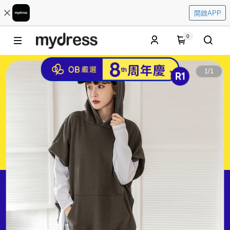
開啟APP
0
1
/
1