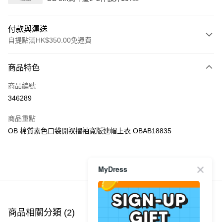
付款與運送
自提點滿HK$350.00免運費
付款方式
商品特色
信用卡
商品編號
Apple Pay
346289
AlipayHK
商品重點
PayMe
OB 棉質素色口袋開衩摺袖寬版連帽上衣 OBAB18835
WeChat Pay
MyDress
商品推薦
送貨方式
付款後順豐自助櫃
每筆HK$40.00，滿HK$350.00或以上免運費
商品相關分類 (2)
付款後順豐站及營業點