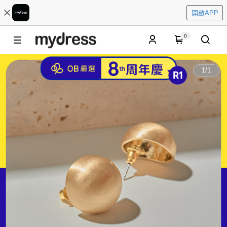
開啟APP
0
1
/
1