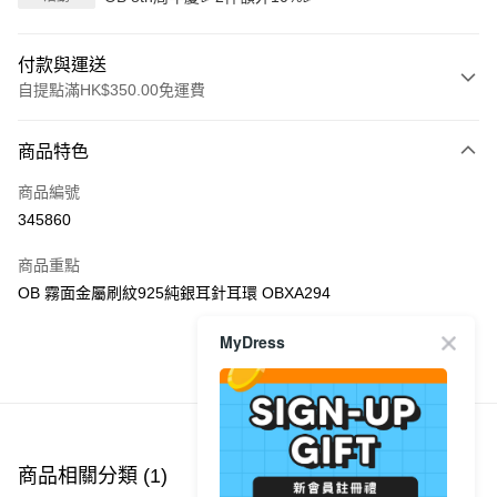
付款與運送
自提點滿HK$350.00免運費
付款方式
商品特色
信用卡
商品編號
Apple Pay
345860
AlipayHK
商品重點
PayMe
OB 霧面金屬刷紋925純銀耳針耳環 OBXA294
WeChat Pay
MyDress
商品推薦
送貨方式
付款後順豐自助櫃
每筆HK$40.00，滿HK$350.00或以上免運費
商品相關分類 (1)
付款後順豐站及營業點