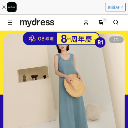
開啟APP
0
1
/
1