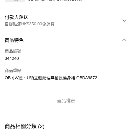
付款與運送
自提點滿HK$350.00免運費
付款方式
商品特色
信用卡
商品編號
Apple Pay
344240
AlipayHK
商品重點
PayMe
OB 小V臉．U領立體紋理無袖長連身裙 OBDA9872
WeChat Pay
商品推薦
送貨方式
付款後順豐自助櫃
每筆HK$40.00，滿HK$350.00或以上免運費
商品相關分類 (2)
付款後順豐站及營業點