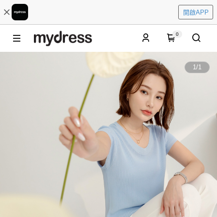
開啟APP
0
1
/
1