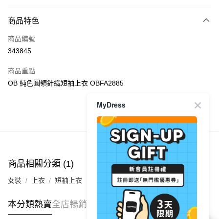
付款方式
商品特色
信用卡
商品編號
Apple Pay
343845
AlipayHK
商品重點
PayMe
OB 純色圓領針織短袖上衣 OBFA2885
WeChat Pay
MyDress
商品推薦
送貨方式
付款後順豐自助櫃
每筆HK$40.00，滿HK$350.00或以上免運費
商品相關分類 (1)
付款後順豐站及營業點
女裝
上衣
短袖上衣
每筆HK$40.00，滿HK$350.00或以上免運費
付款後順豐合作便利店
本分類熱賣
全店暢銷排行
每筆HK$40.00，滿HK$350.00或以上免運費