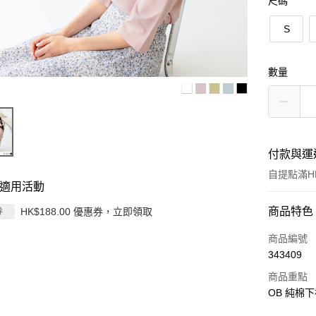
尺碼
S
數量
付款與運
自提點滿HK
適用活動
付款方式
商品特色
HK$188.00 優惠券，立即領取
券
信用卡
商品編號
343409
Apple Pay
商品重點
AlipayHK
OB 純棉下
PayMe