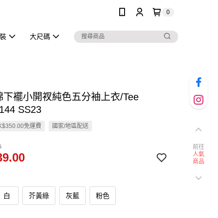
0
泳裝
大尺碼
棉下襬小開衩純色五分袖上衣/Tee
144 SS23
$350.00免運費
國家/地區配送
0
前往
9.00
人氣
商品
白
芥黃綠
灰藍
粉色