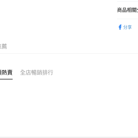
商品相關分
WeChat P
女裝
上
分享
送貨方式
🌶️全網熱辣
付款後順
推薦
每筆HK$4
付款後順
每筆HK$4
類熱賣
全店暢銷排行
付款後順
每筆HK$4
付款後其
每筆HK$4
順豐速遞 /
每筆HK$4