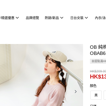
🌟精選優惠
品牌總覽
熱銷/新品
日台女裝
內衣/
OB 純
OBAB6
自提點滿HK
HK$209.0
HK$13
顏色
黑