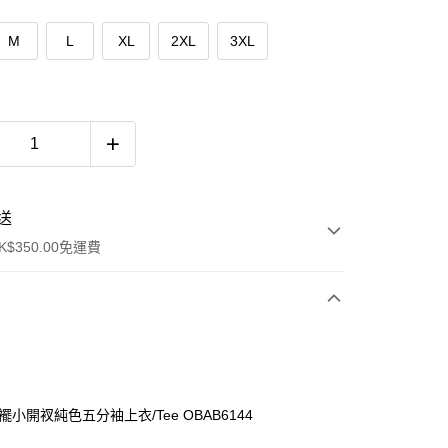
M
L
XL
2XL
3XL
送
$350.00免運費
襬小開衩純色五分袖上衣/Tee OBAB6144