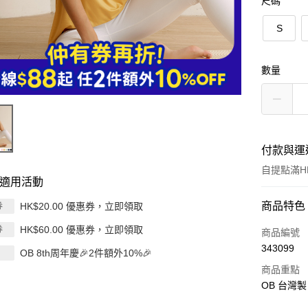
尺碼
S
數量
付款與運
自提點滿HK
適用活動
付款方式
商品特色
HK$20.00 優惠券，立即領取
券
HK$60.00 優惠券，立即領取
券
信用卡
商品編號
343099
OB 8th周年慶🎉2件額外10%🎉
Apple Pay
商品重點
AlipayHK
OB 台灣製
PayMe