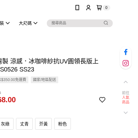
0
泳裝
大尺碼
台灣製 涼感．冰咖啡紗抗UV圓領長版上
S0526 SS23
$350.00免運費
國家/地區配送
0
前往
8.00
人氣
商品
灰綠
丈青
芥黃
粉色