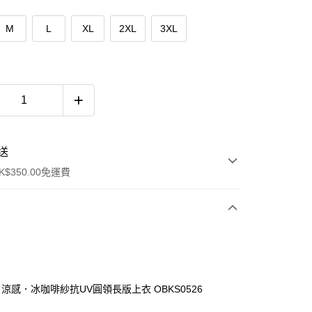
M
L
XL
2XL
3XL
送
$350.00免運費
 涼感．冰咖啡紗抗UV圓領長版上衣 OBKS0526