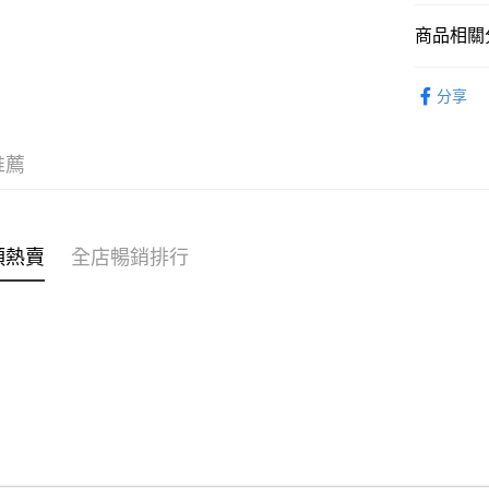
商品相關分
WeChat P
女裝
上
分享
送貨方式
台日製商
付款後順
不易系列
推薦
每筆HK$4
穿搭主題
付款後順
🌶️全網熱辣
每筆HK$4
類熱賣
全店暢銷排行
付款後順
每筆HK$4
付款後其
每筆HK$4
順豐速遞 /
每筆HK$4